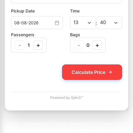
Cibatax is al meer dan 50 jaar dé specialist in taxivervoer in
Eindhoven en omgeving. Met ruim 100 professionele