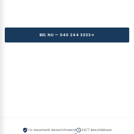
chauffeurs en meer dan 50 voertuigen garanderen wij
kwaliteit, veiligheid en service.
BEL NU — 040 244 3333
ONZE DIENSTEN
50+
100+
JAAR ERVARING
CHAUFFEURS
50+
24/7
VOERTUIGEN
BESCHIKBAAR
TX-Keurmerk Gecertificeerd
24/7 Beschikbaar