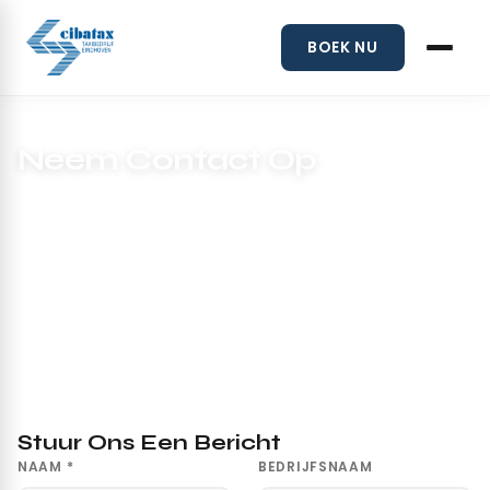
BOEK NU
Home
/
Contact
Neem Contact Op
Voor uw vraag of overige gewenste informatie kunt u altijd
contact met ons opnemen.
Stuur Ons Een Bericht
NAAM *
BEDRIJFSNAAM